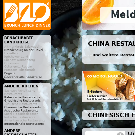
BENACHBARTE
LANDKREISE
CHINA RESTA
Altmarkkreis Salzwedel
Brandenburg an der Havel
Havelland
...und weitere Resta
Jerichower Land
Lüchow-Dannenberg
Ohrekreis
Ostprignitz-Ruppin
Potsdam-Mittelmark
Prignitz
Übersicht alle Landkreise
ANDERE KÜCHEN
Sachsen-Anhaltische
Restaurants
Italienische Restaurants
Griechische Restaurants
Türkische Restaurants
Chinesische Restaurants
Asiatische Restaurants
CHINESISCH 
Sushi / Japanisch essen
Indische Restaurants
Amerikanische Restaurants
Internationale Restaurants
ANDERE
Ch