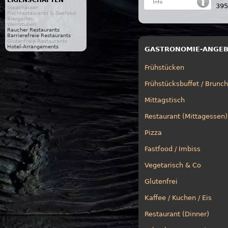
EIGENSCHAFTEN
395
Steakhäuser
Fischrestaurants & Seafood
Biergarten
Weinstuben
Raucher Restaurants
Barrierefreie Restaurants
Glutenfreie Restaurants
Hotel-Arrangements
GASTRONOMIE-ANGE
Frühstücken
Frühstücksbuffet / Brunch
Mittagstisch
Restaurant (Mittagessen)
Pizza
Fastfood / Imbiss
Vegetarisch & Co
Glutenfrei
Kaffee / Kuchen / Eis
Restaurant (Dinner)