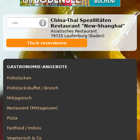
China-Thai Spezilitäten
Restaurant "New-Shanghai"
Asiatisches Restaurant
79725 Laufenburg (Baden)
Tisch reservieren
GASTRONOMIE-ANGEBOTE
Frühstücken
Frühstücksbuffet / Brunch
Mittagstisch
Restaurant (Mittagessen)
Pizza
Fastfood / Imbiss
Vegetarisch & Co